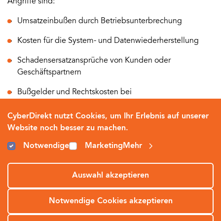
Angriffe sind:
Umsatzeinbußen durch Betriebsunterbrechung
Kosten für die System- und Datenwiederherstellung
Schadensersatzansprüche von Kunden oder
Geschäftspartnern
Bußgelder und Rechtskosten bei
Datenschutzverletzungen
CyberDirekt nutzt Cookies, um Ihr Erlebnis auf unserer
Bei der Risikoanalyse können Makler mit
Website noch besser zu machen.
speziellen
Risikobewertungstools oder -fragebögen
Notwendige
Marketing
Mehr
arbeiten, die ihnen helfen, die möglichen Cyber-Risiken
quantitativ und qualitativ zu bewerten. Alternativ können
gemeinsam mit den Kunden potenzielle
Auswahl akzeptieren
Schadensszenarien durchgespielt werden (sog. Worst-
Case-Szenarien), um die finanziellen Auswirkungen eines
Notwendige Cookies akzeptieren
Cyber-Vorfalls abzuschätzen.