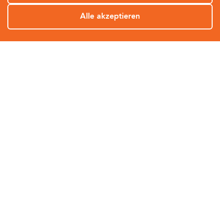
Alle akzeptieren
Büro im Herzen Berlins
Budget für Weiterbildung
SOS
Marktgerechte Vergütung
Laptop und Handy
Vertrauen und
Diverses, internationales
Eigenverantwortung
Team
CyberDirekt sucht dich: