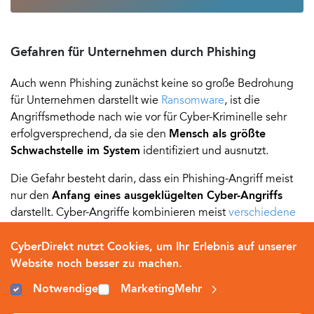
Gefahren für Unternehmen durch Phishing
Auch wenn Phishing zunächst keine so große Bedrohung
für Unternehmen darstellt wie
Ransomware
, ist die
Angriffsmethode nach wie vor für Cyber-Kriminelle sehr
erfolgversprechend, da sie den
Mensch als größte
Schwachstelle im System
identifiziert und ausnutzt.
Die Gefahr besteht darin, dass ein Phishing-Angriff meist
nur den
Anfang eines ausgeklügelten Cyber-Angriffs
darstellt. Cyber-Angriffe kombinieren meist
verschiedene
Angriffsarten
, wobei Phishing von Angreifern häufig als
vorausgehender Angriff verwendet wird, um
CyberDirekt nutzt Cookies, um Ihr Erlebnis auf unserer
Zugangsdaten von IT-Systemen zu stehlen, um dann im
Website noch besser zu machen.
nächsten Schritt mithilfe dieser Zugangsdaten Malware auf
Notwendige
Marketing
Mehr
dem System zu installieren.