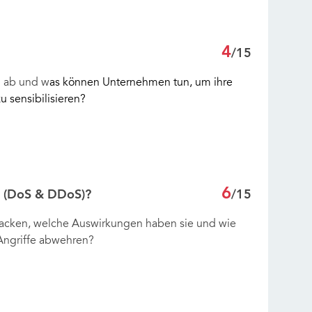
4
/15
n ab und w
as können Unternehmen tun, um ihre
u sensibilisieren?
6
ce (DoS & DDoS)?
/15
acken, welche Auswirkungen haben sie und wie
ngriffe abwehren?