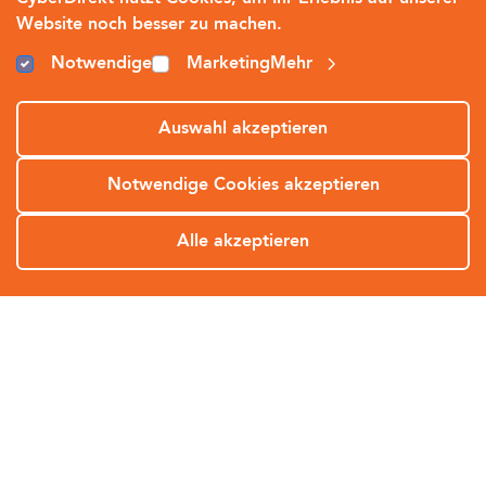
Website noch besser zu machen.
Notwendige
Marketing
Mehr
Auswahl akzeptieren
Hintergründe und Aktuelles
Notwendige Cookies akzeptieren
zum Thema Cyber-
Sicherheit
Alle akzeptieren
SOS
Zu unserem Blog