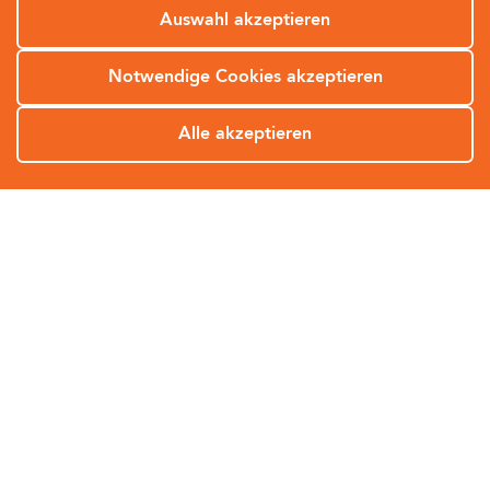
Mehr erfahren
Auswahl akzeptieren
Notwendige Cookies akzeptieren
Alle akzeptieren
SOS
Hintergründe und Aktuelles
zum Thema Cyber-
Sicherheit
Zu unserem Blog