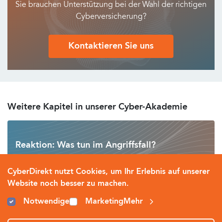
Sie brauchen Unterstützung bei der Wahl der richtigen
Cyberversicherung?
Kontaktieren Sie uns
Weitere Kapitel in unserer Cyber-Akademie
Reaktion: Was tun im Angriffsfall?
Wie Unternehmen auf Cyber-Angriffe reagieren
CyberDirekt nutzt Cookies, um Ihr Erlebnis auf unserer
sollten, um Schäden zu minimieren, rechtliche
Website noch besser zu machen.
Auflagen zu erfüllen und schnell wieder
Notwendige
Marketing
Mehr
handlungsfähig zu werden.