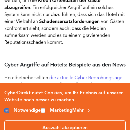
werden, um die
Kreditkartendaten der Gäste
abzugreifen
. Ein erfolgreicher Angriff auf ein solches
System kann nicht nur dazu führen, dass sich das Hotel mit
einer Vielzahl an
Schadensersatzforderungen
von Gästen
konfrontiert sieht, sondern auch, dass die Medien
aufmerksam werden und es zu einem gravierenden
Reputationsschaden kommt.
Cyber-Angriffe auf Hotels: Beispiele aus den News
Hotelbetriebe sollten
die aktuelle Cyber-Bedrohungslage
ernst nehmen, um sich vor finanziellen Verlusten,
Reputationsschäden, Datenschutzklagen und sonstigen
CyberDirekt nutzt Cookies, um Ihr Erlebnis auf unserer
Konsequenzen einer Cyber-Attacke zu schützen. Wie real
Website noch besser zu machen.
die Bedrohung tatsächlich ist, zeigen die folgenden
Notwendige
Marketing
Mehr
Berichte aus den Medien.
Ransomware-Angriff auf mittelständisches Hotel:
Auswahl akzeptieren