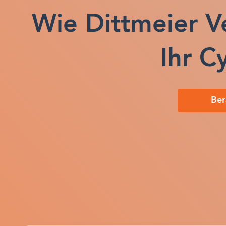
Wie Dittmeier V
Ihr C
Ber