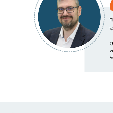
T
V
G
v
V