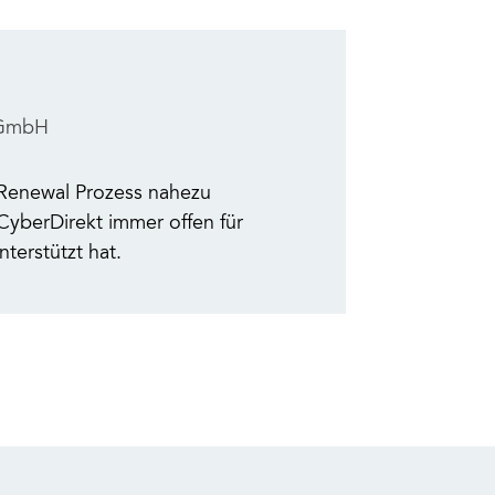
r GmbH
 Renewal Prozess nahezu
 CyberDirekt immer offen für
terstützt hat.