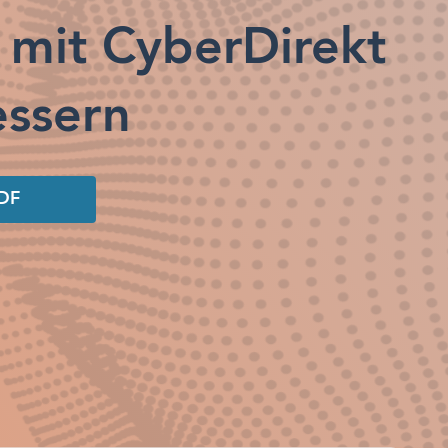
 mit CyberDirekt
essern
PDF