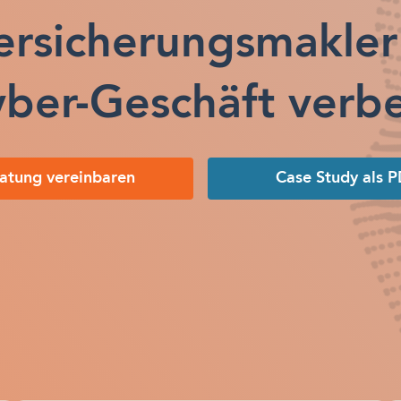
ersicherungsmakler
yber-Geschäft verb
atung vereinbaren
Case Study als 