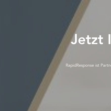
Jetzt 
RapidResponse ist Partn