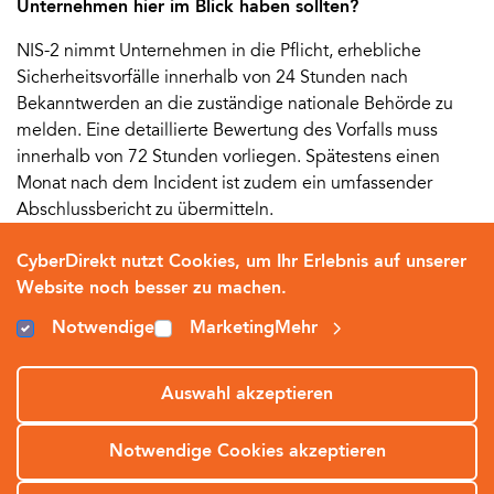
Unternehmen hier im Blick haben sollten?
NIS-2 nimmt Unternehmen in die Pflicht, erhebliche
Sicherheitsvorfälle innerhalb von 24 Stunden nach
Bekanntwerden an die zuständige nationale Behörde zu
melden. Eine detaillierte Bewertung des Vorfalls muss
innerhalb von 72 Stunden vorliegen. Spätestens einen
Monat nach dem Incident ist zudem ein umfassender
Abschlussbericht zu übermitteln.
CyberDirekt nutzt Cookies, um Ihr Erlebnis auf unserer
Website noch besser zu machen.
Was zählt im Kontext von NIS-2 als erheblicher
Sicherheitsvorfall?
Notwendige
Marketing
Mehr
Als erheblich gilt ein Sicherheitsvorfall, wenn er beim
Auswahl akzeptieren
betroffenen Unternehmen schwerwiegende
Betriebsstörungen der Dienste oder finanzielle Verluste
verursacht oder Dritte durch erhebliche materielle oder
Notwendige Cookies akzeptieren
immaterielle Schäden beeinträchtigt.