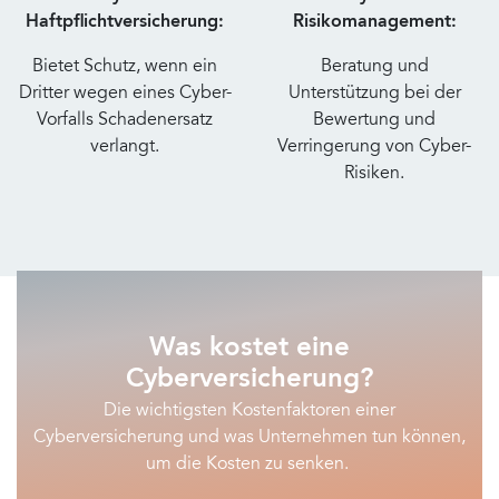
Haftpflichtversicherung:
Risikomanagement:
Bietet Schutz, wenn ein
Beratung und
Dritter wegen eines Cyber-
Unterstützung bei der
Vorfalls Schadenersatz
Bewertung und
verlangt.
Verringerung von Cyber-
Risiken.
Was kostet eine
Cyberversicherung?
Die
wichtigsten Kostenfaktoren einer
Cyberversicherung und was Unternehmen tun können,
um die Kosten zu senken.