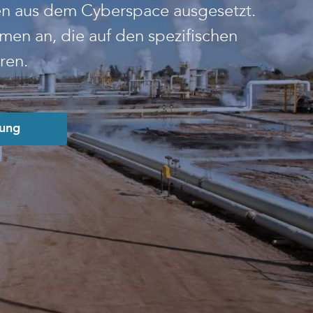
en aus dem Cyberspace ausgesetzt.
men an, die auf den spezifischen
ren.
tung