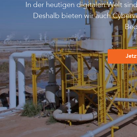
In der heutigen digitalen Welt s
Deshalb bieten wir auch Cyberve
Bed
Jetz