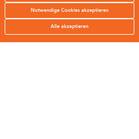
Unternehmen mit einem Krisenplan die Umsetzung im
Ernstfall mindestens einmal im Jahr.
(Datenklaustudie
Notwendige Cookies akzeptieren
2023, EY)
Alle akzeptieren
SOS
Sie wollen für Ihr Unternehmen Maßnahmen für den
Fall eines Cyberangriffs erarbeiten und diese in
einem Krisenplan festhalten? Hierbei unterstützen
Sie unsere Experten.
Unsere Experten
kontaktieren
Jetzt beraten lassen